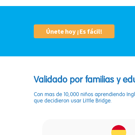
Únete hoy ¡Es fácil!
Validado por familias y e
Con mas de 10,000 niños aprendiendo Inglé
que decidieron usar Little Bridge.